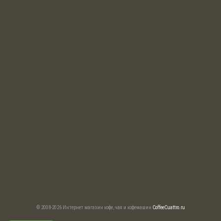
© 2008-2026 Интернет магазин кофе, чая и кофемашин
CoffeeCuattro.ru