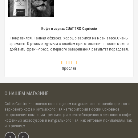
Кофе в зернах CUATTRO Capriccio
Понравился. Темная обжарка, хорошо варится на моей saeco.Очень
ароматен. К рекомендуемым способам приготовления вполне можно
добавить френч-пресс, с первого заваривания результат порадовал.
...
Ярослав
О НАШЕМ МАГАЗИНЕ
CoffeeCuattro
– является поставщиком натурального свежеобжаренного
зернового кофе и китайского чая на территории России.Основное
направление компании - реализация свежеобжаренного зернового кофе,
кофейных аксессуаров и натурального чая, как оптовым покупателям, так
и в розницу.