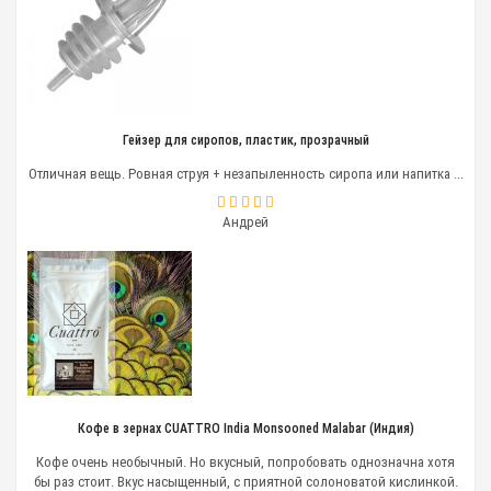
фаянса или фарфора, «дышит», что делает вкус и
аромат напитка более насыщенным. В чайничке из
глины длительное время сохраняется равномерная,
высокая температура.
Чайники из исинской глины в Китае
Гейзер для сиропов, пластик, прозрачный
традиционно изготавливали вручную.
Они считались произведениями
Отличная вещь. Ровная струя + незапыленность сиропа или напитка ...
искусства и стоили очень дорого.
Современные технологии
значительно упростили процесс, но
Андрей
качество изделия осталось
безупречным.
Все для чайной церемении
В нашем магазине представлены чайнички для
заварки и другие необходимые аксессуары для
проведения чайной церемонии.
Кофе в зернах CUATTRO India Monsooned Malabar (Индия)
пиалы;
блюдца;
Кофе очень необычный. Но вкусный, попробовать однозначна хотя
глиняные наборы.
бы раз стоит. Вкус насыщенный, с приятной солоноватой кислинкой.