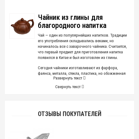
Чайник из глины для
благородного напитка
Чай — один из популярнейших напитков. Традиции
его употребления складывались веками, но
начиналось все с заварочного чайника. Считается,
что первый предмет для приготовления напитка
появился в Китае и был изготовлен из глины.
Сегодня чайники изготавливают из фарфора,
фаянса, металла, стекла, пластика, но обожженная
Развернуть текст
глина остается единственным материалом, в
котором чай получается особенно вкусным. Хотите
Свернуть текст
насладиться ароматным бодрящим напитком —
приобритайте только глиняный чайник для
завариванивания. Другой материал не позволяет в
полном объеме передать все оттенки вкуса.
ОТЗЫВЫ ПОКУПАТЕЛЕЙ
Почему глиняный
При всем богатстве выбора материалов знатоки
убеждены, что в глиняном чайнике - чай полностью
раскрывает свои качества. Материал, в отличие от