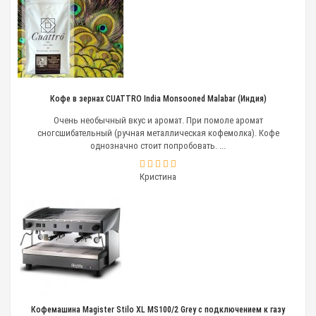
пенку.
Традиционно такие аксессуары для кофемашин
используют двух видов: паровые капучинаторы или
вспениватели молока без пара. В первом случае
необходимо постоянно контролировать процесс
взбивания, регулировать подачу пара, но пенка с
таким устройством получается шикарная.
Кофе в зернах CUATTRO India Monsooned Malabar (Индия)
Электрический вспениватель, работающий без пара,
посредством подогрева жидкости и быстрого
Очень необычный вкус и аромат. При помоле аромат
взбивания венчиком, позволяет в течение
сногсшибательный (ручная металлическая кофемолка). Кофе
нескольких секунд получить прекрасную пенку,
однозначно стоит попробовать. ...
которую даже специалисты считают
безукоризненной.
Кристина
Охладитель молока
Этот аксессуар для кофемашины незаменим в тех
заведениях, где посетителям предлагают кофейные
напитки и коктейли на молочной основе (капучино,
латте). Устройство представляет собой небольшой
холодильник для хранения молока. Компактное
оборудование подходит для бутылок емкостью 0,5 и
1 литр, занимает мало места, способен
поддерживать температуру от +1 до -22 °С.
Кофемашина Magister Stilo XL MS100/2 Grey с подключением к газу