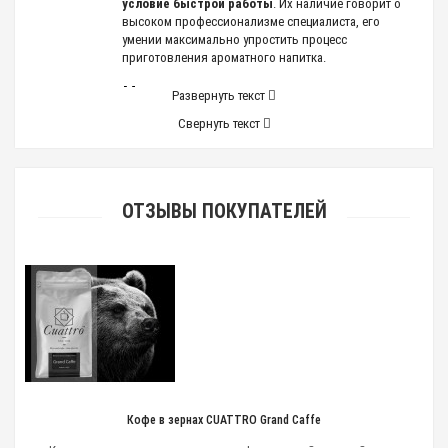
условие быстрой работы
. Их наличие говорит о
высоком профессионализме специалиста, его
умении максимально упростить процесс
приготовления ароматного напитка.
Чем дополнить
Развернуть текст
функциональность
Свернуть текст
кофемашины?
Кроме аксессуаров для быстрого обслуживания
кофемашины, необходимы дополнительные
ОТЗЫВЫ ПОКУПАТЕЛЕЙ
устройства, позволяющие приготовить напиток по
любому рецепту, в том числе с использованием
холодного молока.
Для создания вкуснейших коктейлей
обязательна легкая молочная пенка,
получить которую можно только из
охлажденного продукта.
Чтобы быстро взбить пышную крепкую пенку для
капучино или латте, необходимы специальные
Кофе в зернах CUATTRO Grand Caffe
аксессуары для кофемашин: