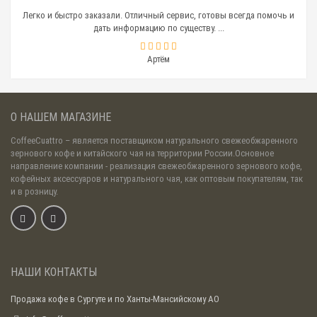
Мини-холодильники широко используются в барах,
Легко и быстро заказали. Отличный сервис, готовы всегда помочь и
кафе, ресторанах. Главное, подобрать емкость
дать информацию по существу. ...
устройства, соответствующую потребностям
заведения в молоке.
Артём
Термос-контейнер
Еще один аксессуар для кофемашины, сохраняющий
низкую температуру продукта — термос-контейнер
О НАШЕМ МАГАЗИНЕ
для молока. Емкости обычно изготавливают из
нержавеющей стали и имеют объем до 0,6 литра.
CoffeeCuattro
– является поставщиком натурального свежеобжаренного
Термос-контейнер соединяется с капучинатором или
зернового кофе и китайского чая на территории России.Основное
взбивателем с помощью трубок, что обеспечивает
направление компании - реализация свежеобжаренного зернового кофе,
бесперебойное поступление продукта для
кофейных аксессуаров и натурального чая, как оптовым покупателям, так
получения пенки.
и в розницу.
Набор молочных трубок для
автоматических капучинаторов
Термосы для охлаждения и хранения молока
соединяются с капучинаторами с помощью
НАШИ КОНТАКТЫ
специальных трубок. Обычно соединительные
приспособления входят в комплектацию
Продажа кофе в Сургуте и по Ханты-Мансийскому АО
охлаждающих устройств, но имеют способность
периодически приходить в негодность. Можно