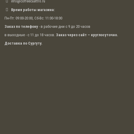
info@coffeecuattro.ru
отдельно приобрести набор трубок для различных
моделей кофемашин и не зависеть от
Время работы магазина:
непредвиденных ситуаций.
Пн-Пт: 09:00-20:00, Сб-Вс: 11:00-18:00
Аксессуары для охлаждения, хранения и
Заказ по телефону
- в рабочие дни с 9 до 20 часов
вспенивания молока, работающие с различными
марками кофемашин, позволят быстро
в выходные - с 11 до 18 часов.
Заказ через сайт – круглосуточно.
приготовить кофейный напиток отличного
Доставка по Сургуту.
качества с шикарной пенкой.