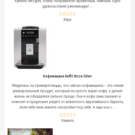
Купила сегодня, очень понравился! ароматный, нежный, одно
термос для охлаждения молока;
удовольствие! рекомендую! ...
молоковзбиватель;
охладитель молока;
Вера
термос-контейнер для молока;
набор молочных трубок для автоматических
капучинаторов.
Термос для охлаждения молока
Чтобы приготовить
кофе
на молочной основе
необходимо охлажденное молоко. Приобретая
термос для охлаждения молока — емкости из
нержавеющей стали, которая поддерживает
необходимую низкую температуру жидкости в
Кофемашина Kaffit Nizza Silver
течение длительного времени (до 8 часов).
Профессиональные бариста всегда имеют в своем
Убедилась на примере Ниццы, что сейчас кофемашина – это некий
арсенале этот аксессуар.
универсальный продукт, который не просто варит кофе, а делает
жизнь ее обладателя сильно проще. Она и кофе сама закажет и
Молоковзбиватель
помолет и предложит рецепт от известного европейского бариста,
если тебе лень менять настройки под себя. А еще она с ...
Хороший капучино никогда не получится без
молочной пенки. Имея в баре или кафе взбиватель
молока бариста в считанные минуты сможет взбить
Камила
молоко насытив его кислородом и получить на
поверхности жидкости необходимую молочную