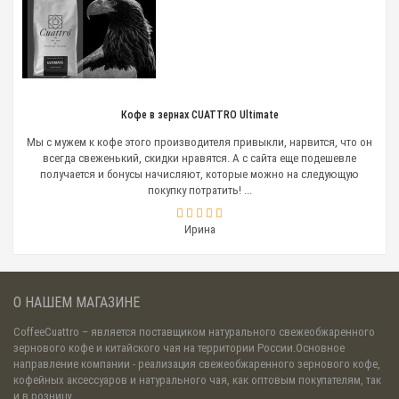
Кофе в зернах CUATTRO Ultimate
Мы с мужем к кофе этого производителя привыкли, нарвится, что он
всегда свеженький, скидки нравятся. А с сайта еще подешевле
получается и бонусы начисляют, которые можно на следующую
покупку потратить! ...
Ирина
О НАШЕМ МАГАЗИНЕ
CoffeeCuattro
– является поставщиком натурального свежеобжаренного
зернового кофе и китайского чая на территории России.Основное
направление компании - реализация свежеобжаренного зернового кофе,
кофейных аксессуаров и натурального чая, как оптовым покупателям, так
и в розницу.