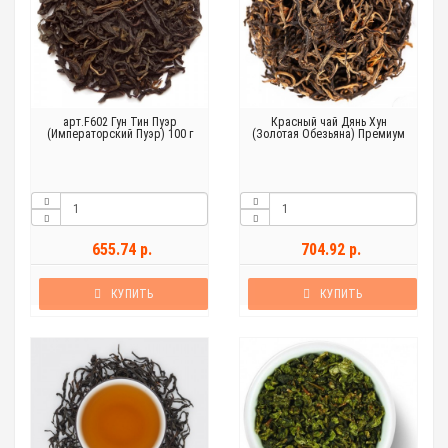
арт.F602 Гун Тин Пуэр
Красный чай Дянь Хун
(Императорский Пуэр) 100 г
(Золотая Обезьяна) Премиум
655.74 р.
704.92 р.
КУПИТЬ
КУПИТЬ