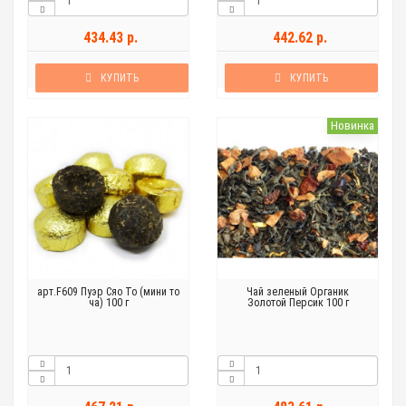
434.43 р.
442.62 р.
КУПИТЬ
КУПИТЬ
Новинка
арт.F609 Пуэр Сяо То (мини то
Чай зеленый Органик
ча) 100 г
Золотой Персик 100 г