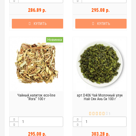
286.89 р.
295.08 р.
КУПИТЬ
КУПИТЬ
Новинка
Чайный напиток eco-line
арт.D406 Чай Молочный улун
"Йога" 100 г
Най Сян Ань Си 100 г
1
295.08 р.
303.28 р.