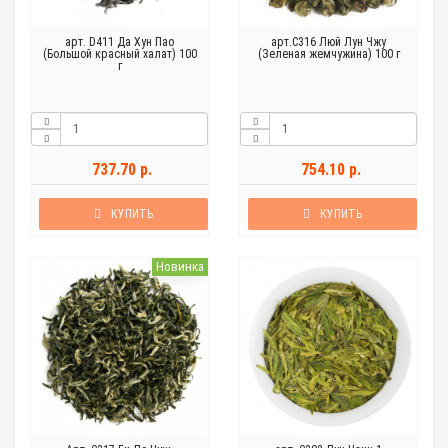
арт. D411 Да Хун Пао
арт.C316 Люй Лун Чжу
(Большой красный халат) 100
(Зеленая жемчужина) 100 г
г
737.70 р.
754.10 р.
КУПИТЬ
КУПИТЬ
Новинка