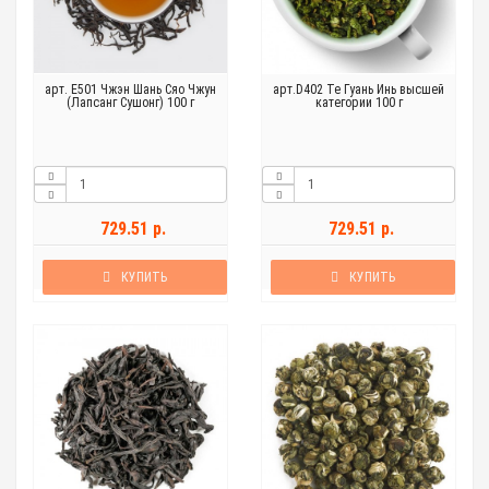
арт. Е501 Чжэн Шань Сяо Чжун
арт.D402 Те Гуань Инь высшей
(Лапсанг Сушонг) 100 г
категории 100 г
729.51 р.
729.51 р.
КУПИТЬ
КУПИТЬ