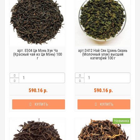
арт. Е504 Ци Мэнь Хун Ча
арт.D412 Най Сян Цзинь Сюань
(Красный чай из Ци Мэнь) 100
(Молочный улун) высшей
г
категории 100 г
590.16 р.
590.16 р.
КУПИТЬ
КУПИТЬ
Новинка