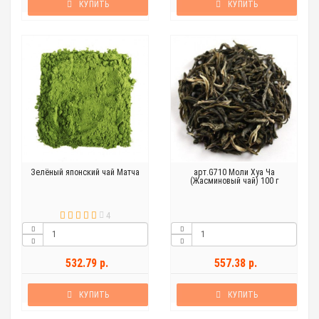
КУПИТЬ
КУПИТЬ
Зелёный японский чай Матча
арт.G710 Моли Хуа Ча
(Жасминовый чай) 100 г
4
532.79 р.
557.38 р.
КУПИТЬ
КУПИТЬ