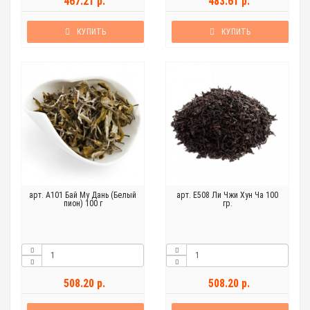
467.21 р.
483.61 р.
КУПИТЬ
КУПИТЬ
арт. А101 Бай Му Дань (Белый
арт. Е508 Ли Чжи Хун Ча 100
пион) 100 г
гр.
508.20 р.
508.20 р.