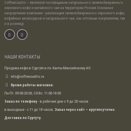
CoffeeCuattro
– является поставщиком натурального свежеобжаренного
зернового кофе и китайского чая на территории России.Основное
направление компании - реализация свежеобжаренного зернового кофе,
кофейных аксессуаров и натурального чая, как оптовым покупателям, так
и в розницу.
НАШИ КОНТАКТЫ
Продажа кофе в Сургуте и по Ханты-Мансийскому АО
info@coffeecuattro.ru
Время работы магазина:
Пн-Пт: 09:00-20:00, Сб-Вс: 11:00-18:00
Заказ по телефону
- в рабочие дни с 9 до 20 часов
в выходные - с 11 до 18 часов.
Заказ через сайт – круглосуточно.
Доставка по Сургуту.