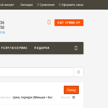
ой аккаунт
Закладки
Сравнение
Оформить заказ
-36
0 ШТ. СУММА: 0 Р.
-50
.ru
УСЛУГИ/СЕРВИС
ПОДАРКИ
тировка:
Кол-во: