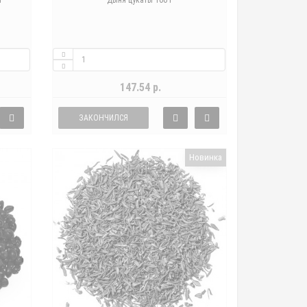
г
Дыня цукаты 100 г
147.54 р.
ЗАКОНЧИЛСЯ
Новинка