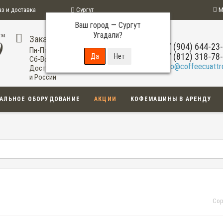
аз и доставка
Сургут
М
Ваш город —
Сургут
ограмма
Угадали?
Заказ по телефону
+7 (904) 644-23
Пн-Пт: 09:00-20:00
+7 (812) 318-78
Сб-Вс: 11:00-18:00
info@coffeecuattro
Доставка по Сургуту
и России
АЛЬНОЕ ОБОРУДОВАНИЕ
АКЦИИ
КОФЕМАШИНЫ В АРЕНДУ
Сор