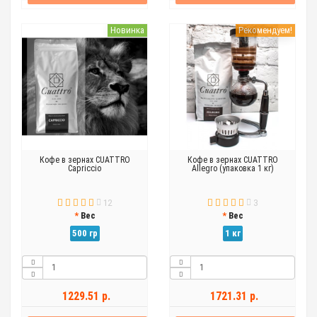
Новинка
Рекомендуем!
Кофе в зернах CUATTRO
Кофе в зернах CUATTRO
Capriccio
Allegro (упаковка 1 кг)
12
3
Вес
Вес
500 гр
1 кг
1229.51 р.
1721.31 р.