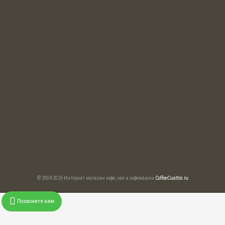
© 2008-2026 Интернет магазин кофе, чая и кофемашин
CoffeeCuattro.ru
Позвоните нам