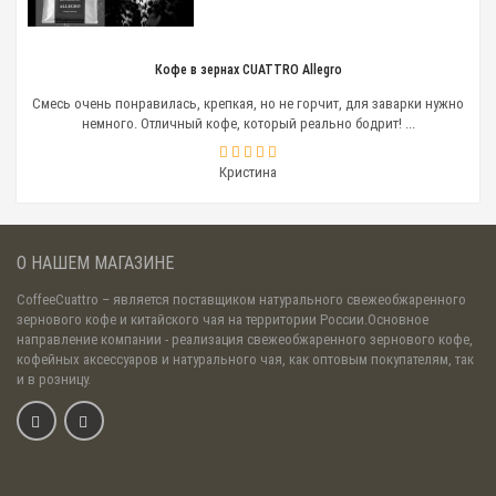
Кофе в зернах CUATTRO Allegro
Смесь очень понравилась, крепкая, но не горчит, для заварки нужно
немного. Отличный кофе, который реально бодрит! ...
Кристина
О НАШЕМ МАГАЗИНЕ
CoffeeCuattro
– является поставщиком натурального свежеобжаренного
зернового кофе и китайского чая на территории России.Основное
направление компании - реализация свежеобжаренного зернового кофе,
кофейных аксессуаров и натурального чая, как оптовым покупателям, так
и в розницу.