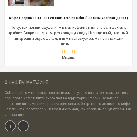
Кофе в зернах CUATTRO Vietnam Arabica Dalat (Вьетнам Арабика Далат)
По субъективным ощущениям в нём кофеина намного больше чем в
арабике. Сварил в турке через холодную воду. Насыщенный, плотный,
интересный вкус с шоколадным послевкусием. Но не на каждый
день.... ...
Михаил
О НАШЕМ МАГАЗИНЕ
CoffeeCuattro
– является поставщиком натурального свежеобжаренного
зернового кофе и китайского чая на территории России.Основное
направление компании - реализация свежеобжаренного зернового кофе,
кофейных аксессуаров и натурального чая, как оптовым покупателям, так
и в розницу.